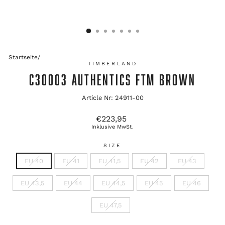
Startseite
/
TIMBERLAND
C30003 AUTHENTICS FTM BROWN
Article Nr: 24911-00
Ursprünglicher
€223,95
Preis
Inklusive MwSt.
SIZE
EU 40
EU 41
EU 41,5
EU 42
EU 43
EU 43,5
EU 44
EU 44,5
EU 45
EU 46
EU 47,5