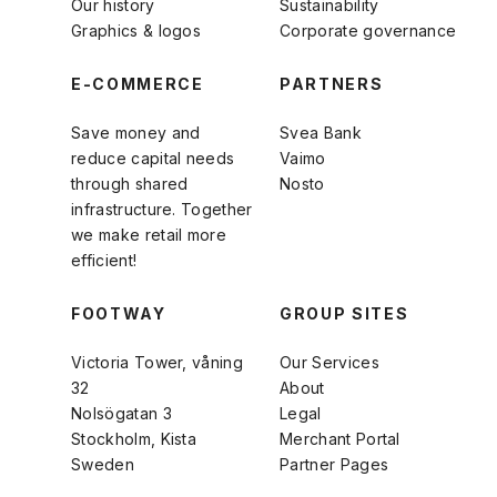
Our history
Sustainability
Graphics & logos
Corporate governance
E-COMMERCE
PARTNERS
Save money and
Svea Bank
reduce capital needs
Vaimo
through shared
Nosto
infrastructure. Together
we make retail more
efficient!
FOOTWAY
GROUP SITES
Victoria Tower, våning
Our Services
32
About
Nolsögatan 3
Legal
Stockholm, Kista
Merchant Portal
Sweden
Partner Pages