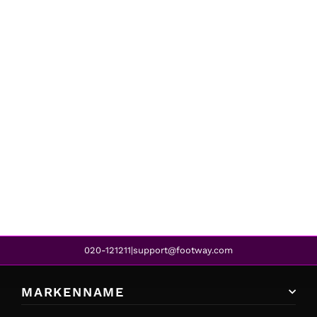
Timberland
C30003 AUTHENTICS FTM BROWN
€223,95
020-121211
support@footway.com
|
MARKENNAME