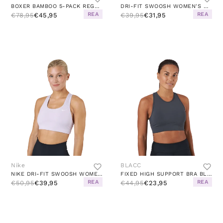
BOXER BAMBOO 5-PACK REGULAR LE BLACK/NAVY/STONE GREY
DRI-FIT SWOOSH WOMEN'S MEDIUM-SUPPORT NON-PADDED SPORTS BRA WHITE/BLACK/BLACK
REA
REA
€78,95
€45,95
€39,95
€31,95
Nike
BLACC
NIKE DRI-FIT SWOOSH WOMEN'S ME DOLL/WHITE
FIXED HIGH SUPPORT BRA BLACK / GREY
REA
REA
€50,95
€39,95
€44,95
€23,95