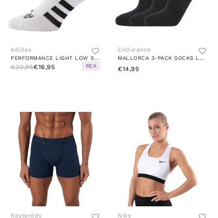
adidas
Endurance
PERFORMANCE LIGHT LOW SOCKS 3 PAIRS WHITE
MALLORCA 3-PACK SOCKS LOW CUT BLACK
REA
€20,95
€16,95
€14,95
Resteröds
Nike