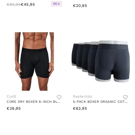
REA
€83,95
€45,95
€20,95
Craft
Resteröds
CORE DRY BOXER 6-INCH BLACK
5-PACK BOXER ORGANIC COTTON STONE
€26,95
€63,95