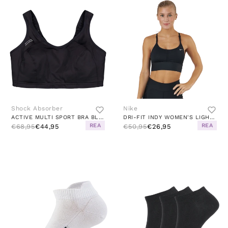
Shock Absorber
Nike
ACTIVE MULTI SPORT BRA BLACK
DRI-FIT INDY WOMEN'S LIGHT-SUPPORT PADDED LONGLINE SPORTS BRA BLACK/WHITE
REA
REA
€68,95
€44,95
€50,95
€26,95