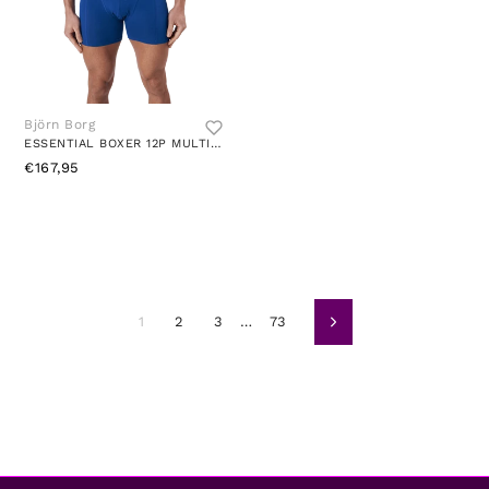
Björn Borg
ESSENTIAL BOXER 12P MULTIPACK 2
€167,95
1
2
3
…
73
Weiter