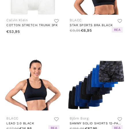
Calvin Klein
BLACC
COTTON STRETCH TRUNK 3PK
STAR SPORTS BRA BLACK
REA
€9,95
€6,95
€53,95
BLACC
Björn Borg
LEAD 2.0 BLACK
SAMMY SOLID SHORTS 12-PACK BLACK
REA
REA
€27,95
€14,95
€195,95
€87,95