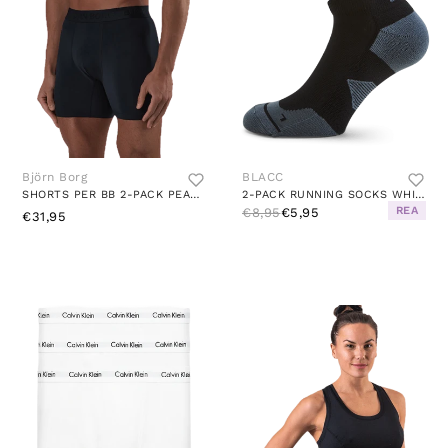
Björn Borg
BLACC
SHORTS PER BB 2-PACK PEACEFUL GREEN
2-PACK RUNNING SOCKS WHITE/BLACK/GREY
REA
€8,95
€5,95
€31,95