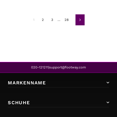
1
2
3
…
28
Weiter
020-121211
support@footway.com
|
MARKENNAME
SCHUHE