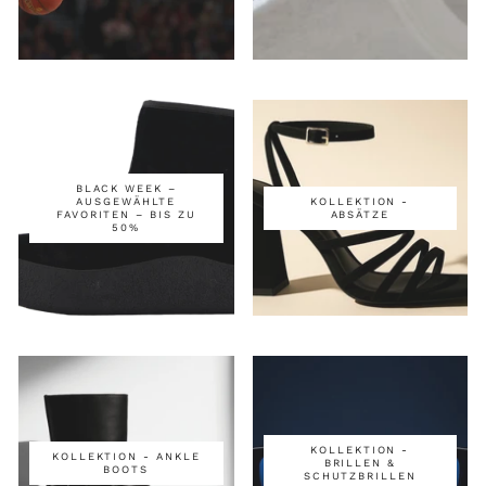
BLACK WEEK –
AUSGEWÄHLTE
KOLLEKTION -
FAVORITEN – BIS ZU
ABSÄTZE
50%
KOLLEKTION -
KOLLEKTION - ANKLE
BRILLEN &
BOOTS
SCHUTZBRILLEN