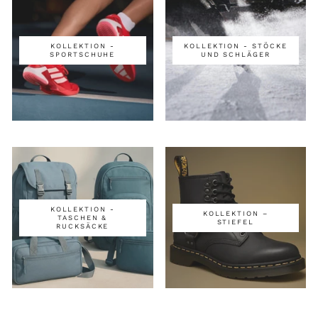
KOLLEKTION -
KOLLEKTION - STÖCKE
SPORTSCHUHE
UND SCHLÄGER
KOLLEKTION -
KOLLEKTION –
TASCHEN &
STIEFEL
RUCKSÄCKE