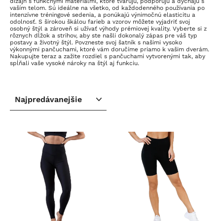
dizajn s funkčnými materiálmi, ktoré tvarujú, podporujú a dýchajú s
vaším telom. Sú ideálne na všetko, od každodenného používania po
intenzívne tréningové sedenia, a ponúkajú výnimočnú elasticitu a
odolnosť. S širokou škálou farieb a vzorov môžete vyjadriť svoj
osobný štýl a zároveň si užívať výhody prémiovej kvality. Vyberte si z
rôznych dĺžok a strihov, aby ste našli dokonalý zápas pre váš typ
postavy a životný štýl. Povzneste svoj šatník s našimi vysoko
výkonnými pančuchami, ktoré vám doručíme priamo k vašim dverám.
Nakupujte teraz a zažite rozdiel s pančuchami vytvorenými tak, aby
spĺňali vaše vysoké nároky na štýl aj funkciu.
ZORADIŤ