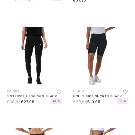
€31,95
adidas
BLACC
3 STRIPES LEGGINGS BLACK / WHITE
HOLLY BIKE SHORTS BLACK
REA
REA
€39,95
€27,95
€20,95
€10,95