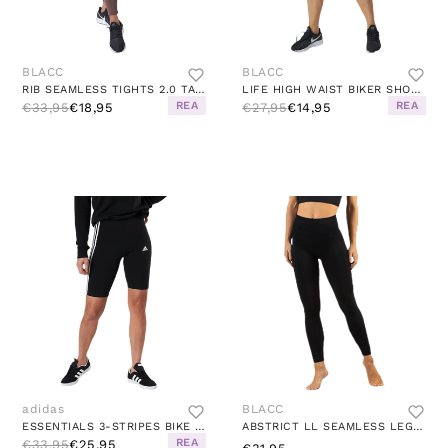
BLACC
BLACC
RIB SEAMLESS TIGHTS 2.0 TAUPE
LIFE HIGH WAIST BIKER SHORTS BLACK
REA
REA
€33,95
€18,95
€27,95
€14,95
adidas
BLACC
ESSENTIALS 3-STRIPES BIKE SHORTS BLACK / WHITE
ABSTRICT LL SEAMLESS LEGGING BLACK
REA
€33,95
€25,95