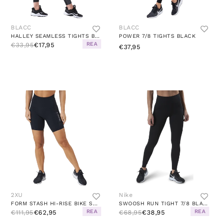
BLACC
BLACC
HALLEY SEAMLESS TIGHTS BLACK
POWER 7/8 TIGHTS BLACK
REA
€33,95
€17,95
€37,95
2XU
Nike
FORM STASH HI-RISE BIKE SHORT BLACK/BLACK
SWOOSH RUN TIGHT 7/8 BLACK/SILVER
REA
REA
€111,95
€62,95
€68,95
€38,95