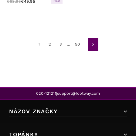
REA
€63,95
€49,95
1
2
3
…
50
Ďalej
020-121211
support@footway.com
|
NÁZOV ZNAČKY
TOPÁNKY