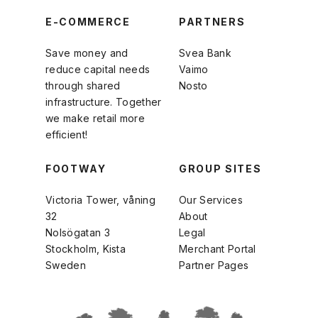
E-COMMERCE
PARTNERS
Save money and
Svea Bank
reduce capital needs
Vaimo
through shared
Nosto
infrastructure. Together
we make retail more
efficient!
FOOTWAY
GROUP SITES
Victoria Tower, våning
Our Services
32
About
Nolsögatan 3
Legal
Stockholm, Kista
Merchant Portal
Sweden
Partner Pages